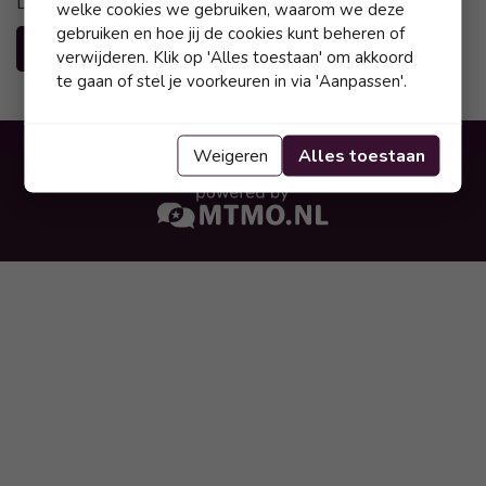
De sneak previews komen er binnenkort weer aan.
welke cookies we gebruiken, waarom we deze
gebruiken en hoe jij de cookies kunt beheren of
Bekijk ons aanbod
verwijderen. Klik op 'Alles toestaan' om akkoord
te gaan of stel je voorkeuren in via 'Aanpassen'.
Weigeren
Alles toestaan
copyright © Habets Makelaardij