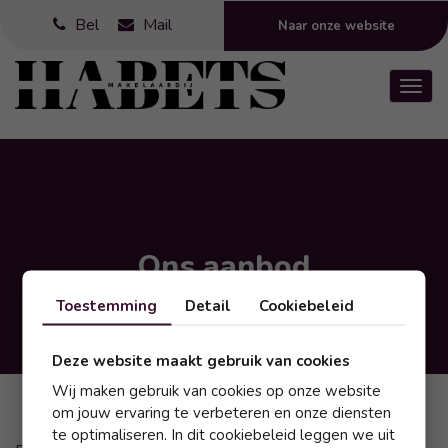
Bel
Mail
Naar onze website
Toggl
Ons aanbod
Toestemming
Detail
Cookiebeleid
Deze website maakt gebruik van cookies
Deze woning delen?
Wij maken gebruik van cookies op onze website
om jouw ervaring te verbeteren en onze diensten
te optimaliseren. In dit cookiebeleid leggen we uit