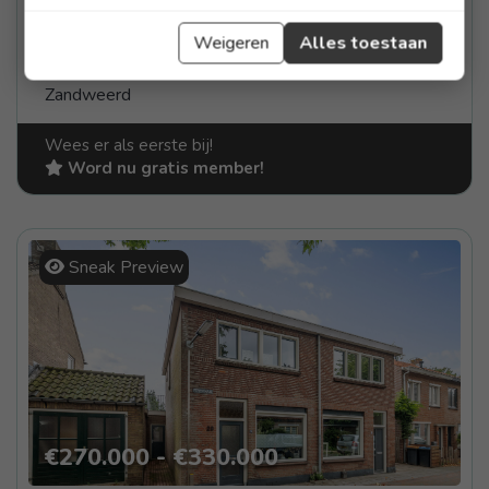
Weigeren
Alles toestaan
Woning
Deventer
Zandweerd
Wees er als eerste bij!
Word nu gratis member!
Sneak Preview
€270.000 - €330.000