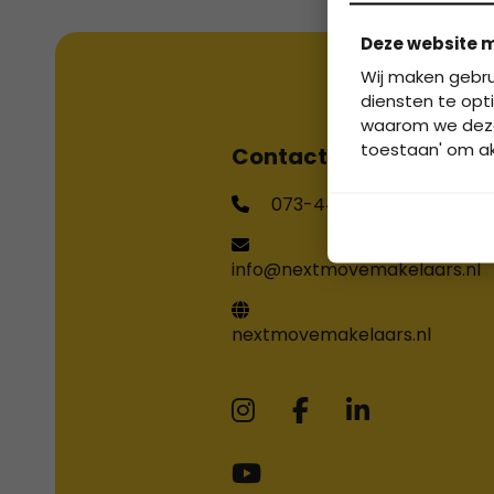
Deze website m
Wij maken gebru
diensten te opti
waarom we deze g
toestaan' om akk
Contactgegevens
073-4400266
info@nextmovemakelaars.nl
nextmovemakelaars.nl