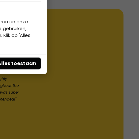
eren en onze
e gebruiken,
Klik op 'Alles
s
Alles toestaan
iewing went
ghly
ughout the
 was super
mmended!"