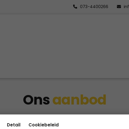
073-4400266
in
Ons
aanbod
.
Detail
Cookiebeleid