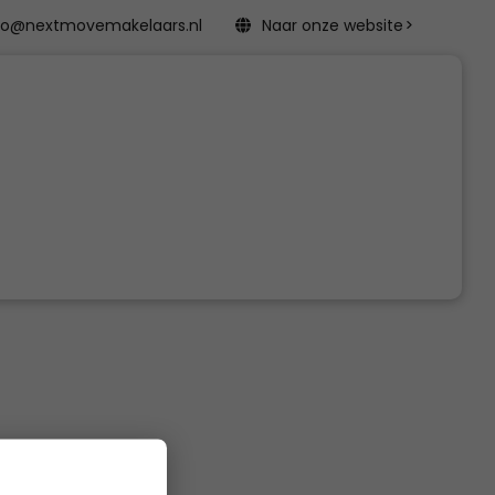
fo@nextmovemakelaars.nl
Naar onze website