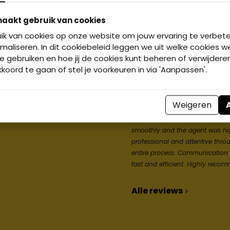
aakt gebruik van cookies
ik van cookies op onze website om jouw ervaring te verbet
maliseren. In dit cookiebeleid leggen we uit welke cookies w
ebruiken en hoe jij de cookies kunt beheren of verwijderen. 
oord te gaan of stel je voorkeuren in via 'Aanpassen'.
Gemiddelde van een
8,2
Op basis van
105 review
Weigeren
"Great experience! The house v
smoothly and the agent was hi
professional and attentive thro
entire process. Communication
fast and efficient. Highly reco
Alle reviews