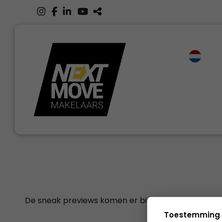
De sneak previews komen er binnenkort weer aan
Toestemming